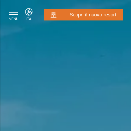
Scopri il nuovo resort
MENU
ITA
RESORT LA BATTIGIA BEACH & SPA
ITA
ENG
FRA
DEU