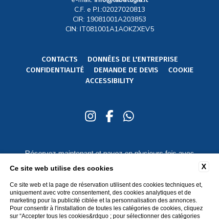
C.F. e P.I.:02027020813
CIR: 19081001A203853
CIN: IT081001A1AOKZXEV5
CONTACTS
DONNÉES DE L'ENTREPRISE
CONFIDENTIALITÉ
DEMANDE DE DEVIS
COOKIE
ACCESSIBILITY
Réservez maintenant et payez en plusieurs fois avec
Scalapay
X
Ce site web utilise des cookies
Ce site web et la page de réservation utilisent des cookies techniques et,
uniquement avec votre consentement, des cookies analytiques et de
marketing pour la publicité ciblée et la personnalisation des annonces.
Pour consentir à l'installation de toutes les catégories de cookies, cliquez
sur “Accepter tous les cookies&rdquo ; pour sélectionner des catégories