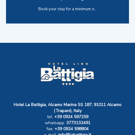
Book your stay for a minimum o...
OFFERTE-SLIDER-TUTTE-LE-OFFERTE
Hotel La Battigia, Alcamo Marina SS 187, 91011 Alcamo
(Trapani), Italy
tel:
+39 0924 597259
whatsapp:
3773132491
fax:
+39 0924 598804
e-mail:
info@labattigia.it